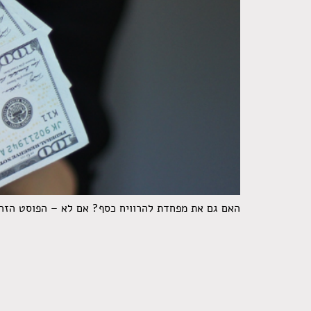
האם גם את מפחדת להרוויח כסף? אם לא – הפוסט הזה לא בשבילך. גם במאה ה-21 נשים רבות פוחדות לצמוח 